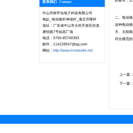
的要求，又
联系我们 Contact
中山市铁甲虫电子科技有限公司
二、电动推
电缸_电动推杆伸缩杆_液压升降杆
这种电动推
地址：广东省中山市火炬开发区街道
康怡路7号祐昌广场
天、太阳能
电话：0760-85740393
符合规范的
邮件：114228547@qq.com
网站：
http://www.ironbeetle.net
上一篇
下一篇