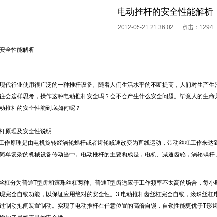
电动推杆的安全性能解析
2012-05-21 21:36:02 点击：
1294
安全性能解析
现代行业使用很广泛的一种推杆设备。随着人们生活水平的不断提高，人们对生产生
往会这样思考，操作这种电动推杆安全吗？会不会产生什么安全问题。毕竟人的生命
动推杆的安全性能到底如何呢？
杆原理及安全性说明
杆工作原理是由电机旋转经涡轮蜗杆或者齿轮减速改变为直线运动，带动丝杠工作来达
简单复杂的机械设备传动当中。电动推杆的主要构成是，电机、减速齿轮，涡轮蜗杆
杆丝杠分为普通T型齿和滚珠丝杠两种。普通T型齿适应于工作频率不太高的场合，每小
现完全自锁功能，以保证应用绝对的安全性。3.电动推杆齿丝杠完全自锁，滚珠丝杠
过制动抱闸装置制动。实现了电动推杆在任意位置的高倍自锁，自锁性能更优于T形齿