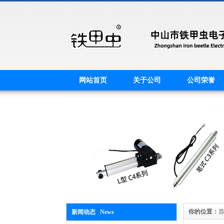
网站首页
关于公司
公司荣誉
你的位置：
新闻动态 News